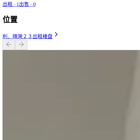
出租
·
1
出售
·
0
位置
利．晴灣２３出租楼盘
开放式 · 277 平方英尺
$16,000
相似屋苑
🏢
2 个楼盘