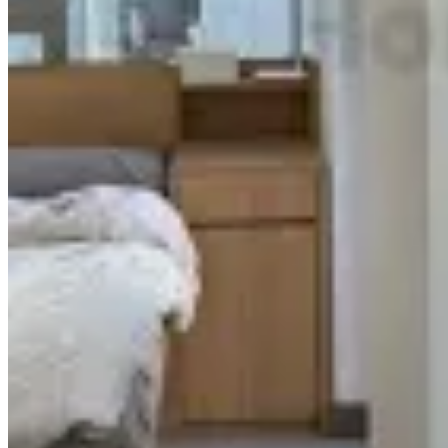
埃華街63-95号
1 个出租
🏢
1 个楼盘
利奧坊．曉岸
大角咀
利得街11号
1 个出租
🏢
1 个楼盘
君滙港