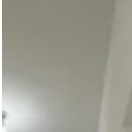
利奧坊．曦岸
大角咀
福澤街38号
2 个出租
🏢
1 个楼盘
太子道西59號
大角咀
太子道西59号
1 个出租
🏢
1 个楼盘