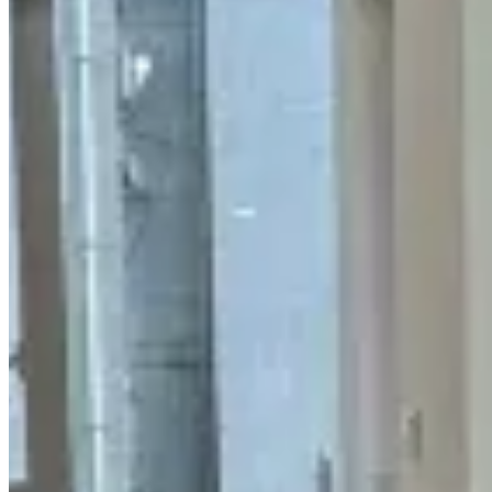
1 个出租
🏢
1 个楼盘
中原樓
大角咀
合群街12号
1 个出租
🏢
1 个楼盘
大同新邨
大角咀