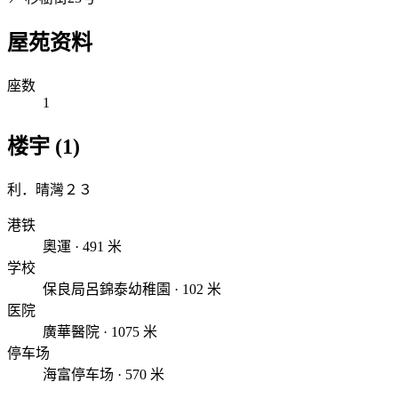
屋苑资料
座数
1
楼宇 (1)
利．晴灣２３
港铁
奧運 · 491 米
学校
保良局呂錦泰幼稚園 · 102 米
医院
廣華醫院 · 1075 米
停车场
海富停车场 · 570 米