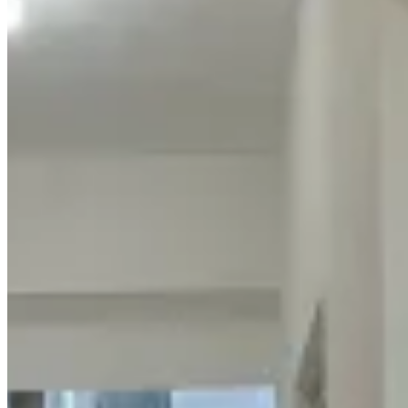
太子道西63號
大角咀
太子道西63号
1 个出租
🏢
1 个楼盘
帝柏海灣
大角咀
海庭道18号