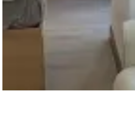
大角咀
深旺道8号
1 个出租
正在利．晴灣２３寻找居所？
浏览所有楼盘