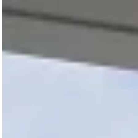
开放式 · 674 平方英尺
$32,800
相似屋苑
🏢
香葉道11號
黃竹坑
香葉道11号
🏢