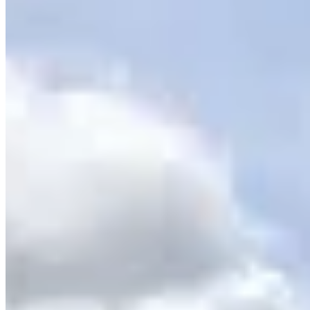
黃竹坑
業發街1号
🏢
深灣道200號
黃竹坑
深灣道200号
🏢
香葉道22號
黃竹坑