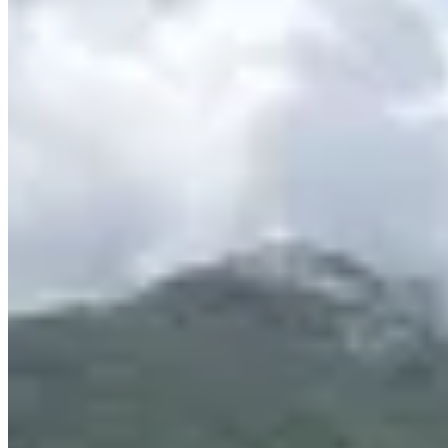
香葉道22号
🏢
黃竹坑道22號
黃竹坑
黃竹坑道22号
🏢
深灣道26號
黃竹坑