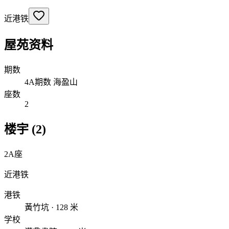
近港铁
屋苑资料
期数
4A期数 海盈山
座数
2
楼宇 (2)
2A座
近港铁
港铁
黃竹坑 · 128 米
学校