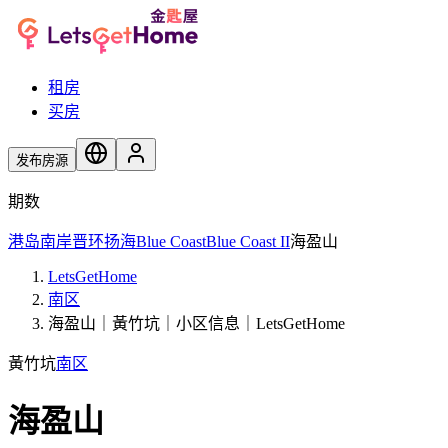
租房
买房
发布房源
期数
港岛南岸
晋环
扬海
Blue Coast
Blue Coast II
海盈山
LetsGetHome
南区
海盈山｜黃竹坑｜小区信息｜LetsGetHome
黃竹坑
南区
海盈山