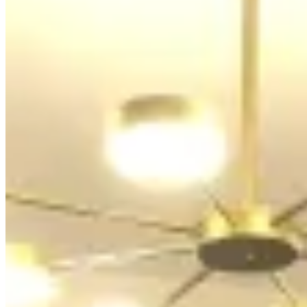
加多近山
堅尼地城
加多近街37號
1 個出租
🏢
1 個樓盤
福安大廈
堅尼地城
北街25號
1 個出租
🏢