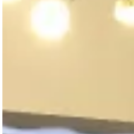
1 個樓盤
恒輝大廈
堅尼地城
北街27號
1 個出租
🏢
1 個樓盤
羲皇臺
堅尼地城
羲皇臺1號