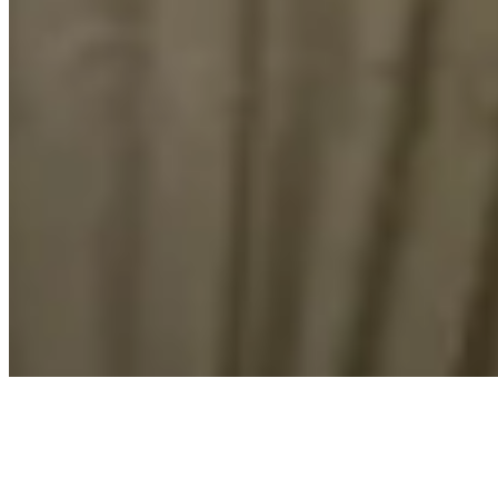
懋華大廈
堅尼地城
卑路乍街22號
1 個出租
正在城西道3號尋找居所？
瀏覽所有樓盤