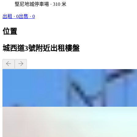
堅尼地城停車場 · 310 米
出租
·
0
出售
·
0
位置
城西道3號附近出租樓盤
1 房 · 318 呎
$24,900
3 房 · 94 呎
$8,500