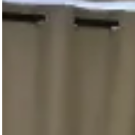
1 個出租
🏢
1 個樓盤
Kennedy 38
堅尼地城
卑路乍街38號
1 個出租
🏢
1 個樓盤
堅尼地大廈