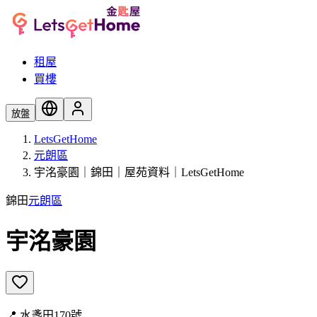
租屋
買樓
放盤
LetsGetHome
元朗區
宇洺豪園｜錦田｜屋苑資料｜LetsGetHome
錦田
元朗區
宇洺豪園
📍
水盞田170號