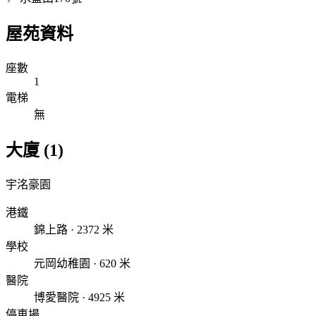
屋苑資料
座數
1
電梯
無
大廈 (1)
宇洺豪園
港鐵
錦上路 · 2372 米
學校
元岡幼稚園 · 620 米
醫院
博愛醫院 · 4925 米
停車場