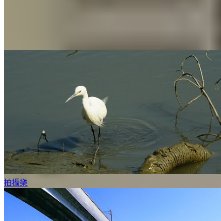
錦田
映河路1號
1 個出租
拍攝樂