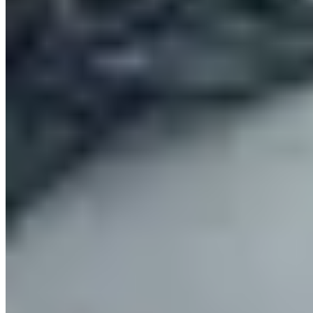
水頭村
錦田
水頭村1-279號
1 個出租
🏢
波地路10號
錦田
波地路10號
🏢