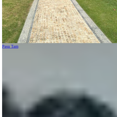
Pasu Tam
1 個樓盤
爾巒 茵娜大道
錦田
1 個出租
🏢
1 個樓盤