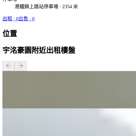
港鐵錦上路站停車場 · 2354 米
出租
·
0
出售
·
0
位置
宇洺豪園附近出租樓盤
開放式 · 250 呎
$4,800
開放式 · 380 呎