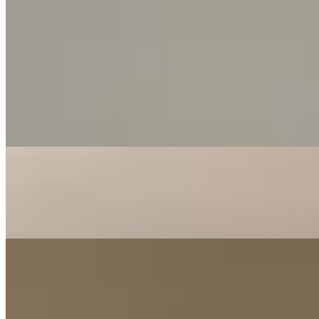
開放式 · 299 呎
$10,000
崇齡大廈附近出售樓盤
開放式 · 1 廁 · 420 呎
$650萬
1 房 · 313 呎
$880萬