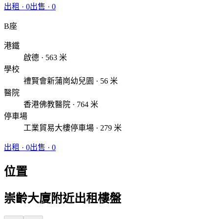
出租
·
0
出售
·
0
B座
港鐵
啟德 · 563 米
學校
禮賢會新蒲崗幼兒園 · 56 米
醫院
香港佛教醫院 · 764 米
停車場
工業貿易大樓停車場 · 279 米
出租
·
0
出售
·
0
位置
崇齡大廈附近出租樓盤