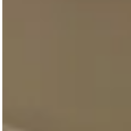
相似屋苑
🏢
2 個樓盤
仁愛街36號
東頭
仁愛街36號
2 個出租
🏢
1 個樓盤
寶興大廈