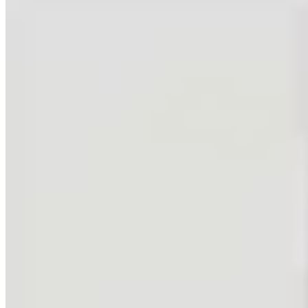
🏢
1 個樓盤
和富中心
北角
和富道21-53號
1 個出租
🏢
天后廟道104號
北角
天后廟道104號