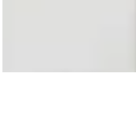
正在海港閣尋找居所？
瀏覽所有樓盤