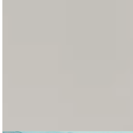
春秧街100號
北角
春秧街100號
1 個出租
🏢
1 個樓盤
百福花園
北角
天后廟道151-173號
1 個出租