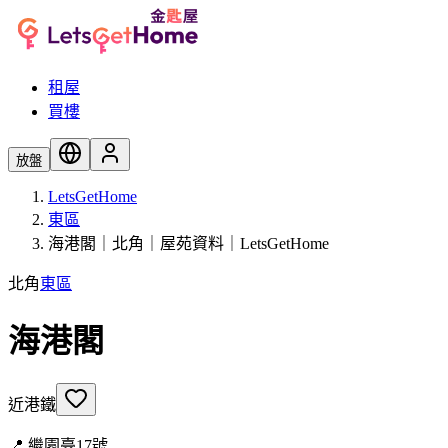
租屋
買樓
放盤
LetsGetHome
東區
海港閣｜北角｜屋苑資料｜LetsGetHome
北角
東區
海港閣
近港鐵
📍
繼園臺17號