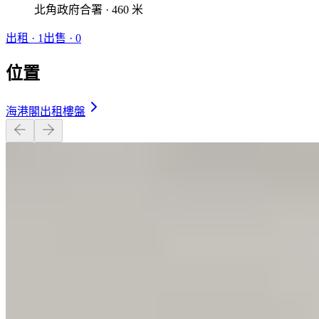
北角政府合署 · 460 米
出租
·
1
出售
·
0
位置
海港閣出租樓盤
開放式 · 1 廁 · 248 呎
$15,000
相似屋苑
🏢
1 個樓盤