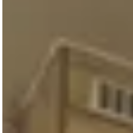
相似屋苑
🏢
1 個樓盤
打鼓嶺道50號
九龍城
打鼓嶺道50號
1 個出租
🏢
1 個樓盤
雋睿