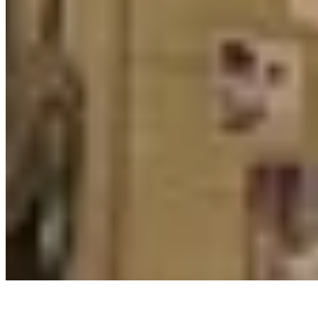
🏢
福佬村道10號
九龍城
福佬村道10號
正在聯合道7號尋找居所？
瀏覽所有樓盤