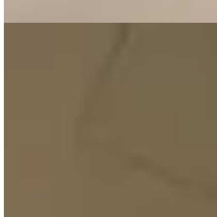
$650萬
1 房 · 313 呎
$880萬
人口普查（2021）
性別比較：九龍城 地區
男
179,518 (43.7%)
女
231,116 (56.3%)
性別
人口
百分比
179,518
43.7%
男
231,116
56.3%
女
資料來源：香港特別行政區政府提供的人口普查（2021）
·
資
料一線通
·
條款及條件