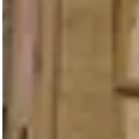
🏢
1 個樓盤
億富樓
九龍城
衙前圍道110號
1 個出售
1 個出租
🏢
龍崗道10A號
九龍城
龍崗道10號