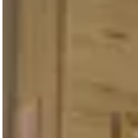
海成樓
九龍城
城南道7號
1 個出租
🏢
1 個樓盤
恒勝樓
九龍城
賈炳達道115號
1 個出租