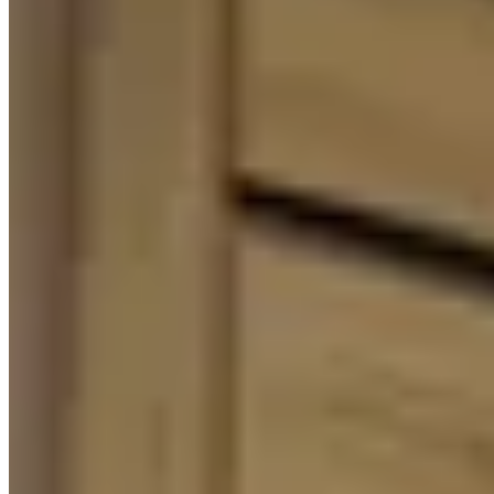
九龍城
延文禮士道18號
1 個出售
🏢
1 個樓盤
學林軒
九龍城
福佬村道20號
1 個出租
🏢
1 個樓盤