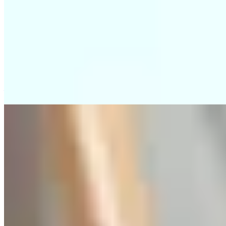
批實務
香港銀行審批按揭時，會根據物業樓齡及借款人/擔保人年
齡，採用「80減至85減」的減法法則，並以兩者中較短者為最
終還款年期。若年期縮短，每月供款將大幅增加，可能導致壓
力測試失敗，甚至被拒批貸款。
—
2026建期上会风险拆解：估价不足恐失数
十万
本文剖析了香港新盘以建筑期付款（建期）购入楼花的买家，
在收楼时可能面临的按揭资金缺口风险。银行会按收楼时的最
新估价而非合约价批按揭，若楼价下跌或买家收入变化，可能
导致贷款额大减，需要现金补足差额。作者建议买家在关键日
期前三个月启动估价和按揭申请，避免新增债务，并了解发展
商按揭作为备用方案。