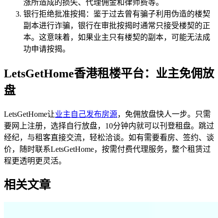
涨所造成的损失、代理佣金和律师费等。
银行拒绝批准按揭：鉴于过去曾有骗子利用伪造的楼契
副本进行诈骗，银行在审批按揭时通常只接受楼契的正
本。这意味着，如果业主只有楼契的副本，可能无法成
功申请按揭。
LetsGetHome香港租楼平台：业主免佣放
盘
LetsGetHome让
业主自己发布房源
，免佣放盘快人一步。只需
要网上注册，选择自行放盘，10分钟内就可以刊登租盘。跳过
经纪，与租客直接交流，轻松洽谈。如有需要看房、签约、谈
价，随时联系LetsGetHome，按需付费代理服务，整个租赁过
程更透明更灵活。
相关文章
2026香港按揭：高齡物業與長者擔保人審