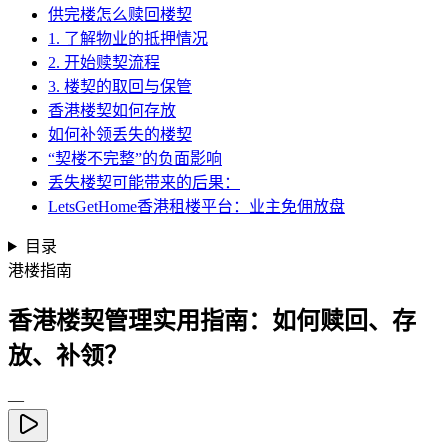
供完楼怎么赎回楼契
1. 了解物业的抵押情况
2. 开始赎契流程
3. 楼契的取回与保管
香港楼契如何存放
如何补领丢失的楼契
“契楼不完整”的负面影响
丢失楼契可能带来的后果：
LetsGetHome香港租楼平台：业主免佣放盘
目录
港楼指南
香港楼契管理实用指南：如何赎回、存
放、补领？
—