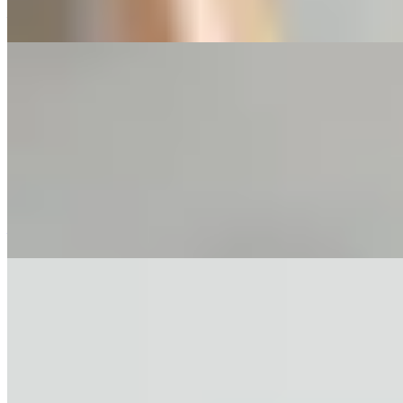
—
2026香港按揭预先批核：机制、盲点与买
家须知
本文剖析了香港按揭预先批核（AIP）的机制与限制，指出银
行未必愿意提供正式预批，且AIP不保证最终放款。文章强
调，佣金制收入者、自雇人士及首期紧绌的买家最需在出价前
取得预批，以避免因借贷不足而挞订。
—
香港按揭退订条款失效3大原因，买家必
看
在香港二手物业交易中，买家常通过临时合约添加“按揭不获
批则退订”条款以求安心，但因条款定义模糊、买家未尽力申
请或正式合约不一致，该条款常被法庭认定无效。真正有效的