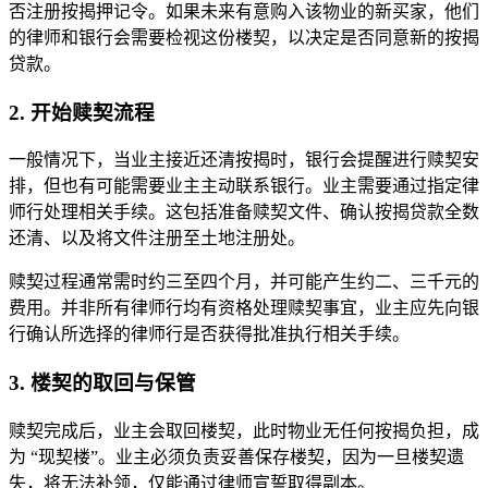
否注册按揭押记令。如果未来有意购入该物业的新买家，他们
的律师和银行会需要检视这份楼契，以决定是否同意新的按揭
贷款。
2. 开始赎契流程
一般情况下，当业主接近还清按揭时，银行会提醒进行赎契安
排，但也有可能需要业主主动联系银行。业主需要通过指定律
师行处理相关手续。这包括准备赎契文件、确认按揭贷款全数
还清、以及将文件注册至土地注册处。
赎契过程通常需时约三至四个月，并可能产生约二、三千元的
费用。并非所有律师行均有资格处理赎契事宜，业主应先向银
行确认所选择的律师行是否获得批准执行相关手续。
3. 楼契的取回与保管
赎契完成后，业主会取回楼契，此时物业无任何按揭负担，成
为 “现契楼”。业主必须负责妥善保存楼契，因为一旦楼契遗
失，将无法补领，仅能通过律师宣誓取得副本。