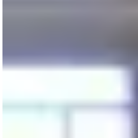
$13,800
相似屋苑
🏢
啓樂街11號
九龍灣
啓樂街11号
🏢
宏照道12號