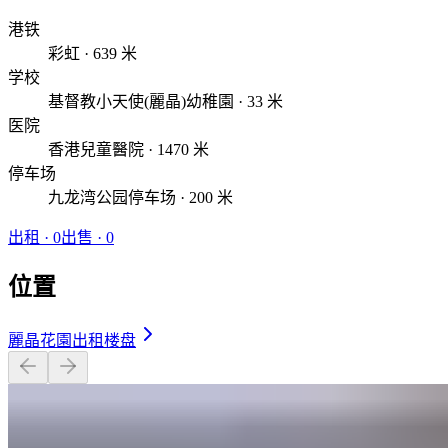
港铁
彩虹 · 639 米
学校
基督教小天使(麗晶)幼稚園 · 33 米
医院
香港兒童醫院 · 1470 米
停车场
九龙湾公园停车场 · 200 米
出租
·
0
出售
·
0
位置
麗晶花園出租楼盘
开放式 · 474 平方英尺