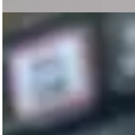
—
【抽油煙機頑固污漬】3個有效清潔方法
本文詳細介紹抽油煙機的定期清潔與保養方法，包括三種實用
清潔技巧及每月濾網清潔建議，以維持其正常吸力及避免油垢
積聚。同時提醒讀者注意安全風險，如濾網積油易引發火災，
並列出需尋求專業師傅檢查的常見問題徵兆。
—
支援
幫助中心
聯絡支援
提供意見
探索
租樓