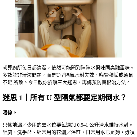
就算廁所每日都清潔，依然可能聞到陣陣水渠味同臭雞蛋味。
多數並非清潔問題，而是U型隔氣水封失效、喉管積垢或通氣
不足 所致。今日教你拆解三大迷思，再講預防與根治方法。
迷思 1｜所有 U 型隔氣都要定期倒水？
唔係。
只係地漏／少用的去水位要每週加 0.5–1 公升清水維持水封。
坐廁、洗手盆、經常用的花灑／浴缸，日常用水已足夠，毋須