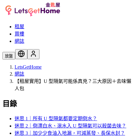
租屋
買樓
網誌
放盤
LetsGetHome
網誌
【租屋實用】U 型隔氣可能係真兇？三大原因＋去味懶
人包
目錄
迷思 1｜所有 U 型隔氣都要定期倒水？
迷思 2｜倒漂白水、滾水入 U 型隔氣可以殺菌去味？
迷思 3｜加少少食油入地漏，可減蒸發、長保水封？