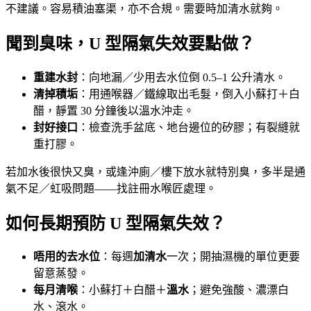
不建議。容易積油塞渠，亦不合規。需要時加清水就夠。
聞到臭味，U 型隔氣失效要點做？
重建水封
：向地漏／少用去水位倒 0.5–1 公升清水。
清掉積垢
：用通喉器／鐵線取出毛髮，倒入小蘇打＋白
醋，靜置 30 分鐘後以溫水沖走。
封好接口
：檢查洗手盆底、地台邊位的矽膠；有裂縫就
重打膠。
若加水後很快又臭，或逢沖廁／樓下放水就特別臭，多半是通
氣不足／虹吸問題——找註冊水喉匠處理。
如何長期預防 U 型隔氣失效？
唔用的去水位
：每週
加清水
一次；開抽濕機的單位更要
留意蒸發。
每月清喉
：小蘇打＋白醋＋
溫水
；避免強酸、濃漂白
水、滾水。