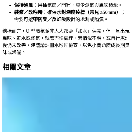
保持通風
：用抽氣扇／開窗，減少濕氣與異味積聚。
裝修／改喉時
：確保
水封深度達標（常見 ≥50 mm）
；
需要可選
帶防臭／反虹吸設計
的地漏或隔氣。
總括而言，U 型隔氣並非人人都要「加水」保養，但一旦出現
異味、乾水或滲氣，就應盡快處理。若情況不明，或自行處理
後仍未改善，建議請註冊水喉匠檢查，以免小問題變成長期臭
味或滲漏。
相關文章
【5G 家居寬頻自救】一到夜晚就龜速？
3招零成本急救法
本文闡述香港5G家居寬頻用戶常見的三個問題成因，包括路
由器擺放位置不當、公平使用政策限制及晚間網絡擁塞，並提
供相應的解決方案。同時，文章釐清相關迷思，並建議適合使
用5G寬頻的用戶群體，以助讀者作出明智選擇。