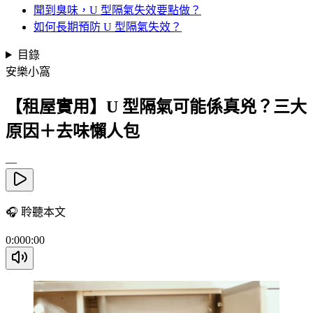
聞到臭味，U 型隔氣失效要點做？
如何長期預防 U 型隔氣失效？
目錄
安樂小窩
【租屋實用】U 型隔氣可能係真兇？三大
原因＋去味懶人包
—
🎧
聆聽本文
0:00
0:00