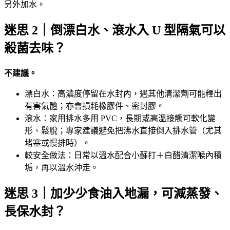
另外加水。
迷思 2｜倒漂白水、滾水入 U 型隔氣可以
殺菌去味？
不建議。
漂白水：高濃度停留在水封內，遇其他清潔劑可能釋出
有害氣體；亦會損耗橡膠件、密封膠。
滾水：家用排水多用 PVC，長期或高溫接觸可軟化變
形、鬆脫；專家建議避免把沸水直接倒入排水管（尤其
堵塞或慢排時）。
較安全做法：日常以溫水配合小蘇打＋白醋清潔喉內積
垢，再以溫水沖走。
迷思 3｜加少少食油入地漏，可減蒸發、
長保水封？