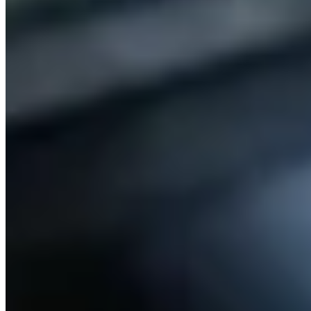
買樓
屋苑
LetsGetHome
關於我們
網誌
服務
合作夥伴
©
2026
LetsGetHome Limited
服務條款
私隱政策