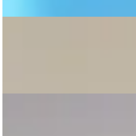
—
【秋風起除塵】內外除塵三步曲
本文針對秋季東北季候風帶來的塵埃問題，提出三步驟清潔策
略：首先在玄關與窗邊設置防塵措施阻擋外來塵源，接著採用
由高至低、先吸後抹的快速清潔程序處理室內灰塵，最後強調
定期維護冷氣機、風扇及空氣淨化設備的重要性。透過這些方
法能有效減少塵埃積聚，改善室內空氣質素，營造更健康舒適
的居住環境。
—
【雪櫃唔凍】排水孔真係最大元兇？
本文闡述雪櫃不夠冷及積水的常見原因，包括門膠條密封不
良、出風口堵塞、排水孔阻塞及散熱空間不足。同時提供即時
解決方法與日常預防措施，幫助讀者有效維護雪櫃正常運作。