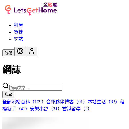
租屋
買樓
網誌
放盤
網誌
搜尋
全部
港樓百科（109）
合作夥伴博客（91）
本地生活（83）
租
樓新手（41）
安樂小窩（31）
香港留學（2）
【Siemens & 裝修佬】廚房升級實戰班｜