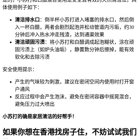
体使用例子如下：
清洁排水口
：倒半杯小苏打进入堵塞的排水口，然后倒
入一杯白醋，两者会剧烈起泡并松动管道内污垢，约30
分钟后冲入热水冲走残渣，达到通渠效果
清洁顽固污渍
：将小苏打和白醋调成起泡糊状，涂在顽
固污渍上（如炉头油垢），静置数分钟后擦掉，能有效
软化和去除污渍
安全使用提示：
产生的气味较为刺激，建议在密闭空间内使用时打开窗
户通风
反应过程中会产生泡沫，避免在密闭容器中摇晃混合，
避免压力过大喷出
小苏打的确是家居清洁的好帮手！
如果你想在香港找房子住，不妨试试我们