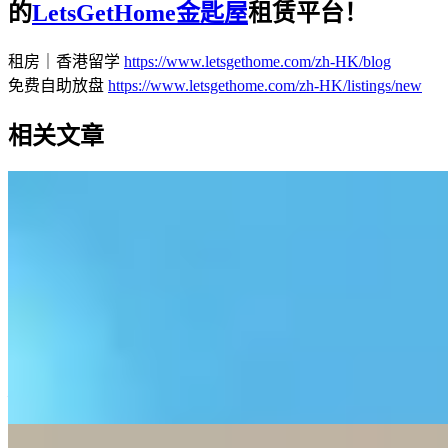
的
LetsGetHome金匙屋
租赁平台！
租房｜香港留学
https://www.letsgethome.com/zh-HK/blog
免费自助放盘
https://www.letsgethome.com/zh-HK/listings/new
相关文章
5G宽带慢？别急着换，先看这3个原因
本文分析了5G家庭宽带速度变慢的三个主要原因：路由器摆
放位置不当导致信号被墙体阻挡、运营商公平使用政策限制高
流量用户、晚间高峰期基站资源拥堵。文章提供了三种免费改
善方法：将路由器移至靠窗位置、避开高峰时段进行大流量操
作、优先使用有线连接，并建议租房者和小家庭用户适合使用
5G宽带，而多人大流量用户应考虑光纤网络。
—
三步减尘法：打造洁净舒适家居