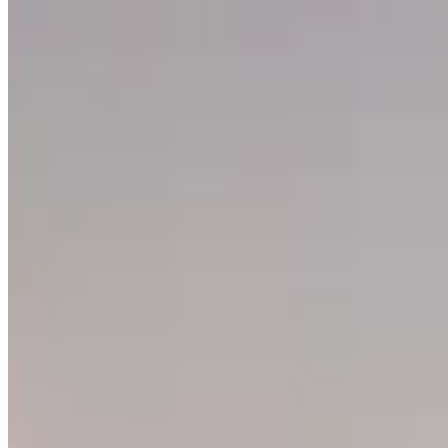
主因
冰箱不制冷或积水通常是因为门胶条漏气、出风口堵塞或排水
孔不通，而非机器损坏。可以通过清理风口、检查胶条密封
性、疏通排水孔以及保持冰箱七成满来解决问题，日常应留出
散热空间并定期清洁维护。
—
支持
帮助中心
联系支持
提供反馈
探索
租房
买房
小区