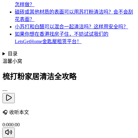
怎样做？
磁砖或其他材质的表面可以用苏打粉清洁吗？会不会刮
花表面？
小苏打和白醋可以混合一起清洁吗？这样用安全吗？
如果你想在香港找房子住，不妨试试我们的
LetsGetHome金匙屋租赁平台！
目录
温馨小窝
梳打粉家居清洁全攻略
—
🎧
收听本文
0:00
0:00