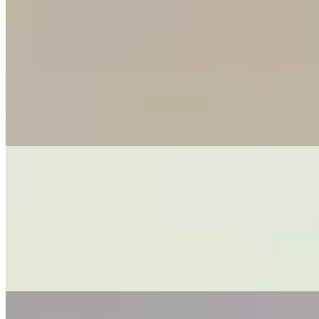
这篇博客介绍了秋季有效减少家居尘埃的三步法：首先通过双
地垫和窗边清洁阻挡外部灰尘进入，其次采用由高到低的快速
清洁顺序处理室内积尘，最后定期清洁空调、风扇等设备的滤
网。通过这些方法可以有效降低室内尘埃积聚，改善空气质
量，营造更舒适健康的家居环境。
—
厕所异味根源：U型隔气迷思与解决
厕所异味多因U型存水弯水封失效、管道积垢或通气不足导
致，并非清洁问题。针对常见误区，只需为不常用的地漏定期
加水，避免使用漂白水、开水或食用油，并定期用小苏打和白
醋清洁管道即可有效预防和消除异味。
—
冰箱不冷滴水？门胶漏气和出风口堵塞是