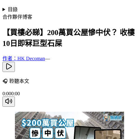
目錄
合作夥伴博客
【買樓必睇】200萬買公屋慘中伏？ 收樓
10日即冧巨型石屎
作者：HK Decoman
—
🎧
聆聽本文
0:00
0:00