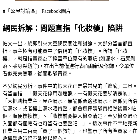
⬆️「公屋討論區」 Facebook圖片
網民拆解：問題直指「化妝樓」陷阱
帖文一出，旋即引來大量網民關注和討論。大部分留言都直
指，事主極有可能買中了俗稱的「化妝樓」。所謂「化妝
樓」，就是指賣家為了掩蓋單位原有的瑕疵 (如漏水、石屎剝
落、牆身裂縫等)，在出售前僅進行表面翻新及修飾，令單位
看似完美無瑕，從而欺瞞買家。
不少網民分析，事件中的假天花正是最常見的「遮醜」工具。
有留言指：「假天花係用嚟遮醜，一有假天花要睇清楚啲」、
「大把賤精業主，屋企漏水，無論係窗邊膠漏水，定係廁所浴
缸漏水，或者樓上漏水唔肯整，都會選擇隱瞞真相然後賣X咗
佢，順便樓換樓」、「收樓前要搵人檢查清楚，至少檢查過心
入面都有個底有乜可留有乜要整吧！」。這次事件不幸地讓新
任業主用二百萬「買了一個教訓」，也警示了所有準買家，在
收樓驗收時絕不能掉以輕心。