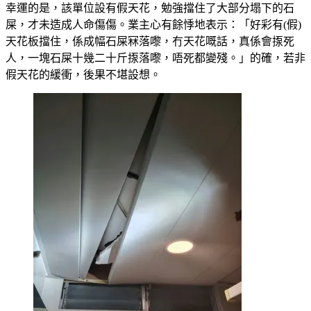
幸運的是，該單位設有假天花，勉強擋住了大部分塌下的石
屎，才未造成人命傷傷。業主心有餘悸地表示：「好彩有(假)
天花板擋住，係成幅石屎冧落嚟，冇天花嘅話，真係會揼死
人，一塊石屎十幾二十斤揼落嚟，唔死都變殘。」的確，若非
假天花的緩衝，後果不堪設想。