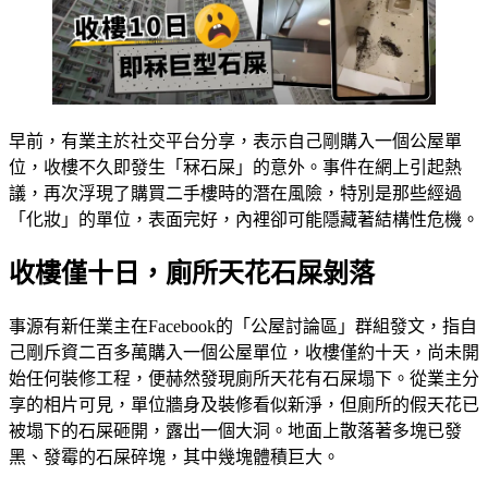
早前，有業主於社交平台分享，表示自己剛購入一個公屋單
位，收樓不久即發生「冧石屎」的意外。事件在網上引起熱
議，再次浮現了購買二手樓時的潛在風險，特別是那些經過
「化妝」的單位，表面完好，內裡卻可能隱藏著結構性危機。
收樓僅十日，廁所天花石屎剝落
事源有新任業主在Facebook的「公屋討論區」群組發文，指自
己剛斥資二百多萬購入一個公屋單位，收樓僅約十天，尚未開
始任何裝修工程，便赫然發現廁所天花有石屎塌下。從業主分
享的相片可見，單位牆身及裝修看似新淨，但廁所的假天花已
被塌下的石屎砸開，露出一個大洞。地面上散落著多塊已發
黑、發霉的石屎碎塊，其中幾塊體積巨大。