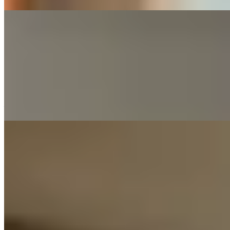
【冷氣季節必讀】天花板滲水唔一定係樓
上漏水？教你1招辦別＋自救指南
夏天開冷氣常導致天花板出現冷凝水，這並非樓上滲水，而是
物理現象。文章提供五步自救方法，包括確認源頭、協調鄰
居、調控濕度及使用絕緣材料等。
—
【冷氣機使用迷思】一開機即調低溫度超
錯!? 日本大廠實測：一步驟能極速降溫
兼慳電
日本實測發現，冷氣機調低溫度降溫慢且耗電，反而將風量調
至最大能更快帶來涼意並節省電費。專家建議開機先開大風
量，再轉自動模式，並配合風扇使用，設定26-28°C，可有效
降溫兼慳電。