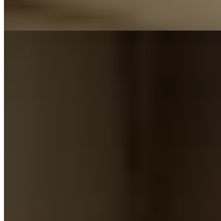
—
【極端酷熱天氣】35度高溫來襲！林超英
的「零冷氣家居降溫法」：活用USB風扇
仔抗高溫
天文台預測本周五市區氣溫將升至35度，前天文台台長林超英
分享多種無冷氣降溫方法，包括利用風扇建立氣流系統、室溫
水沖涼及使用透氣床褥等。他強調環保不需犧牲健康，若感不
適應開冷氣，建議選用一級能源標籤變頻空調並設定在27度。
—
支援
幫助中心
聯絡支援
提供意見