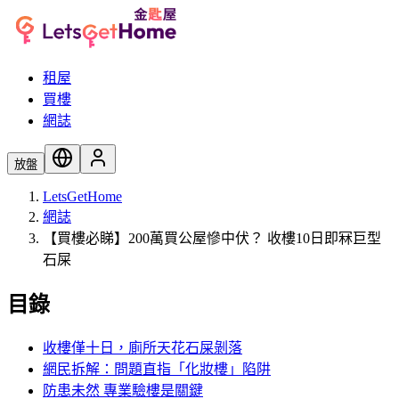
租屋
買樓
網誌
放盤
LetsGetHome
網誌
【買樓必睇】200萬買公屋慘中伏？ 收樓10日即冧巨型
石屎
目錄
收樓僅十日，廁所天花石屎剝落
網民拆解：問題直指「化妝樓」陷阱
防患未然 專業驗樓是關鍵