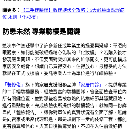
睇更多：
【二手樓驗樓】收樓避伏全攻略：5大必驗重點瑕疵
位 永別「化妝樓」
防患未然 專業驗樓是關鍵
這次事件無疑擊中了許多新任或準業主的擔憂與疑慮：單憑肉
眼觀察，如何能識破經過精心偽裝的「化妝樓」？若購入後才
發現嚴重問題，不但要面對突如其來的維修開支，更可能構成
家居安全威脅。想讓自己買得安心、住得放心，最穩妥的方法
就是在正式收樓前，委託專業人士為單位進行詳細檢驗。
「裝修佬」
旗下的家居支援服務品牌
「家居門診」
，提供專業
的二手樓驗樓服務。經驗豐富的驗樓團隊，會全面檢查單位內
所有關鍵位置，並對那些容易被忽略的結構細節與隱藏風險，
進行重點勘察。完成檢驗後所提供的驗樓報告，就如同一份詳
盡的「體檢報告」，讓你對單位的真實狀況有全面了解，無論
是向賣家或地產代理跟進，還是規劃下一步的裝修工程，都能
更有預算和信心。與其日後擔驚受怕，不如在入住前做好把