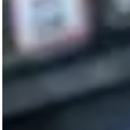
—
支援
幫助中心
聯絡支援
提供意見
探索
租樓
買樓
屋苑
LetsGetHome
關於我們
網誌
服務
合作夥伴