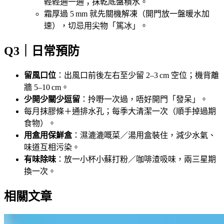
輕輕通一通；抹乾底盤積水。
霜厚過 5 mm 就先關機解凍（開門放一盤暖水加
速），切忌用尖物「篤冰」。
Q3｜日常預防
留風口位
：出風口前後左右至少留 2–3 cm 空位；機背離
牆 5–10 cm。
少開少關少逗留
：拎嘢一次過，唔好開門「發呆」。
每月抹膠條＋通排水孔；每季大清潔一次（順手掉過期
食物）。
用盒用保鮮盒
：濕漉漉嘅菜／湯用盒裝住，減少水氣、
味道互相污染。
有味除味
：放一小杯小蘇打粉／咖啡渣吸味，兩三星期
換一次。
相關文章
【5G 家居寬頻自救】一到夜晚就龜速？