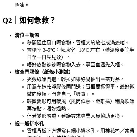
唔凍。
Q2｜如何急救？
清位＋調溫
移開阻住風口嘅食物，雪櫃大約放七成滿最啱。
雪櫃室 3–5°C；急凍室 −18°C 左右（轉溫後要等半
日至一日先見效）。
唔好放熱辣辣嘅食物入去，等至室溫先入櫃。
檢查門膠條（紙條小測試）
夾張紙喺門邊，輕拉如果好易抽出＝密封差。
用濕布抹乾淨膠條同門邊；雪櫃要擺得平，最好微
微向後傾，門會自己「吸實」。
輕微變形可用暖風（風筒低熱、距離遠）稍為吹暖
再按貼，唔好過熱。
但若變形嚴重，建議尋求專業人員協助更換。
通一通排水孔
雪櫃背板下方通常有細小排水孔，用棉花棒／索帶