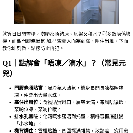
就算日日開雪櫃，啲嘢都唔夠凍、底盤又積水？ 多數唔係壞
機，而係門膠條漏氣 加埋 雪櫃入面塞到滿、阻住出風。下面
教你即刻做、點樣防止再犯。
Q1｜點解會「唔凍／滴水」？（常見元
兇）
門膠條唔貼實
：漏冷氣入熱氣，機身長開長凍都唔夠
凍，仲會出大量水珠。
塞住出風位
：食物貼實風口、層架太滿，凍風唔循環，
某啲位凍、某啲位暖。
排水孔塞咗
：化霜嘅水落唔到托盤，積喺雪櫃底肚變
「小水塘」。
機背焗住
：雪櫃貼牆、四圍擺滿雜物，散熱差＝愈用愈