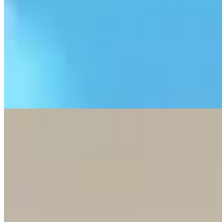
3招零成本急救法
本文闡述香港5G家居寬頻用戶常見的三個問題成因，包括路
由器擺放位置不當、公平使用政策限制及晚間網絡擁塞，並提
供相應的解決方案。同時，文章釐清相關迷思，並建議適合使
用5G寬頻的用戶群體，以助讀者作出明智選擇。
—
【秋風起除塵】內外除塵三步曲
本文針對秋季東北季候風帶來的塵埃問題，提出三步驟清潔策
略：首先在玄關與窗邊設置防塵措施阻擋外來塵源，接著採用
由高至低、先吸後抹的快速清潔程序處理室內灰塵，最後強調
定期維護冷氣機、風扇及空氣淨化設備的重要性。透過這些方
法能有效減少塵埃積聚，改善室內空氣質素，營造更健康舒適
的居住環境。
—