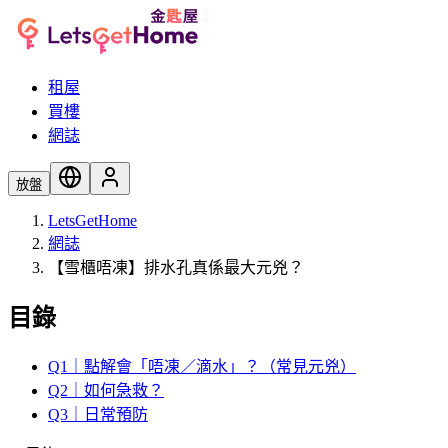
租屋
買樓
網誌
放盤
LetsGetHome
網誌
【雪櫃唔凍】排水孔真係最大元兇？
目錄
Q1｜點解會「唔凍／滴水」？（常見元兇）
Q2｜如何急救？
Q3｜日常預防