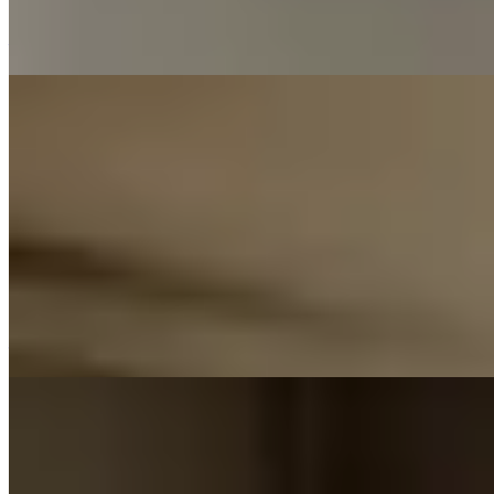
居、調控濕度及使用絕緣材料等。
—
【冷氣機使用迷思】一開機即調低溫度超
錯!? 日本大廠實測：一步驟能極速降溫
兼慳電
日本實測發現，冷氣機調低溫度降溫慢且耗電，反而將風量調
至最大能更快帶來涼意並節省電費。專家建議開機先開大風
量，再轉自動模式，並配合風扇使用，設定26-28°C，可有效
降溫兼慳電。
—
【極端酷熱天氣】35度高溫來襲！林超英
的「零冷氣家居降溫法」：活用USB風扇
仔抗高溫