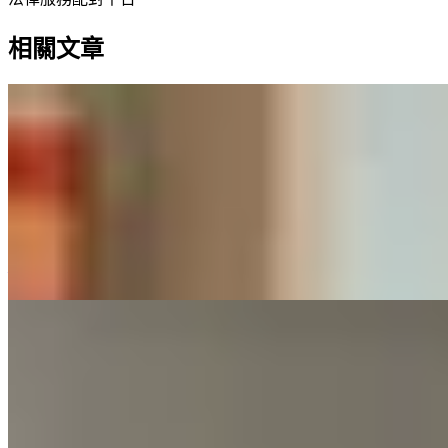
相關文章
【洗衣袋用法】亂用洗衣袋隨時傷機!?
洗衣袋4類適用衣物清單
錯誤使用洗衣袋可能導致洗衣機脫水時失衡，長期會損壞機
件。正確做法是將易損衣物放入合適尺寸的袋中，並與普通衣
物混合清洗，以保持平衡。
—
【冷氣季節必讀】天花板滲水唔一定係樓
上漏水？教你1招辦別＋自救指南
夏天開冷氣常導致天花板出現冷凝水，這並非樓上滲水，而是
物理現象。文章提供五步自救方法，包括確認源頭、協調鄰