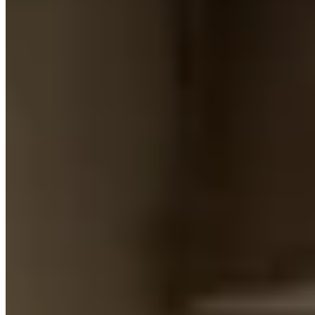
天文台預測本周五市區氣溫將升至35度，前天文台台長林超英
分享多種無冷氣降溫方法，包括利用風扇建立氣流系統、室溫
水沖涼及使用透氣床褥等。他強調環保不需犧牲健康，若感不
適應開冷氣，建議選用一級能源標籤變頻空調並設定在27度。
—
支援
幫助中心
聯絡支援
提供意見
探索
租樓
買樓
屋苑