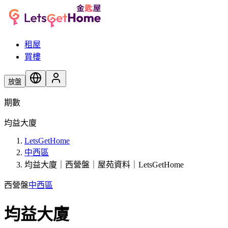
租屋
買樓
放盤
期數
均益大廈
LetsGetHome
中西區
均益大廈｜西營盤｜屋苑資料｜LetsGetHome
西營盤
中西區
均益大廈