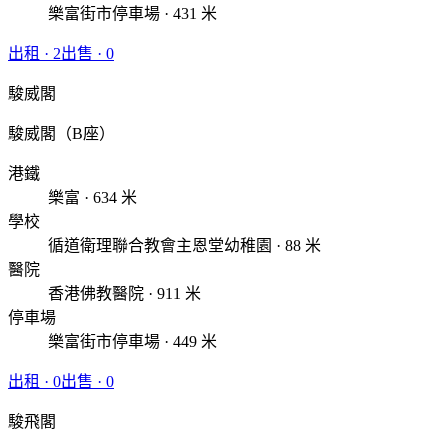
樂富街市停車場 · 431 米
出租
·
2
出售
·
0
駿威閣
駿威閣（B座）
港鐵
樂富 · 634 米
學校
循道衛理聯合教會主恩堂幼稚園 · 88 米
醫院
香港佛教醫院 · 911 米
停車場
樂富街市停車場 · 449 米
出租
·
0
出售
·
0
駿飛閣