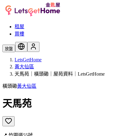
租屋
買樓
放盤
LetsGetHome
黃大仙區
天馬苑｜橫頭磡｜屋苑資料｜LetsGetHome
橫頭磡
黃大仙區
天馬苑
📍
竹園道55號