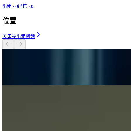
出租
·
0
出售
·
0
位置
天馬苑出租樓盤
2 房 · 65 呎
$6,100
2 房 · 363 呎
$13,000
相似屋苑