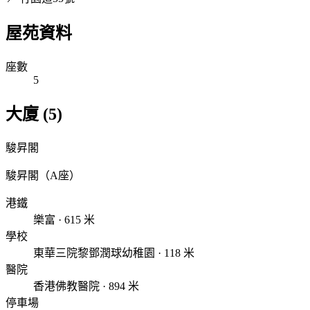
屋苑資料
座數
5
大廈 (5)
駿昇閣
駿昇閣（A座）
港鐵
樂富 · 615 米
學校
東華三院黎鄧潤球幼稚園 · 118 米
醫院
香港佛教醫院 · 894 米
停車場