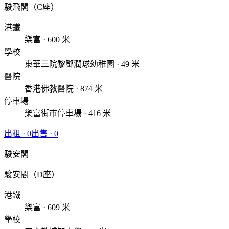
駿飛閣（C座）
港鐵
樂富 · 600 米
學校
東華三院黎鄧潤球幼稚園 · 49 米
醫院
香港佛教醫院 · 874 米
停車場
樂富街市停車場 · 416 米
出租
·
0
出售
·
0
駿安閣
駿安閣（D座）
港鐵
樂富 · 609 米
學校