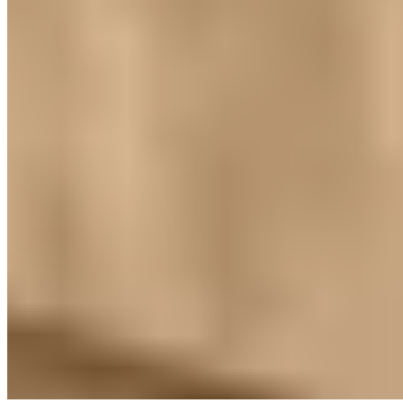
柏傲莊 1期數
大圍
1 個出租
正在珀玥尋找居所？
瀏覽所有樓盤