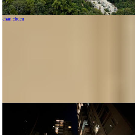
chan chuen
1 個樓盤
壹號雲頂
大圍
美田路63-68號
1 個出租