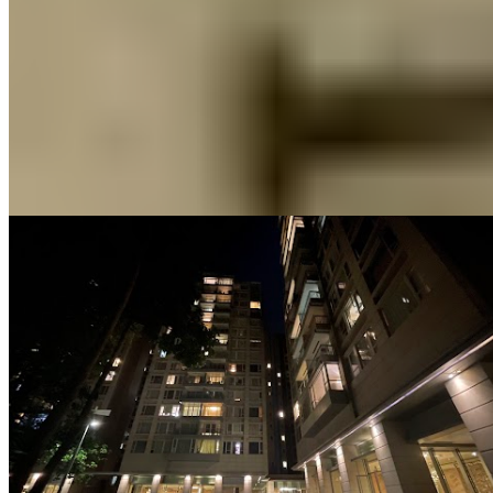
安信樓
大圍
積信街31號
1 個出租