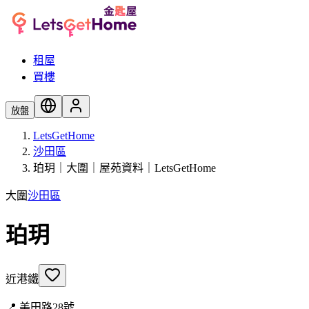
租屋
買樓
放盤
LetsGetHome
沙田區
珀玥｜大圍｜屋苑資料｜LetsGetHome
大圍
沙田區
珀玥
近港鐵
📍
美田路28號