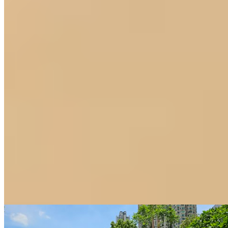
名城
大圍
美田路1號
6 個出租
🏢
6 個樓盤
名城 1期數
大圍
6 個出租