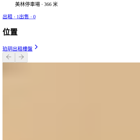
美林停車場 · 366 米
出租
·
1
出售
·
0
位置
珀玥出租樓盤
開放式 · 201 呎
$14,000
相似屋苑
🏢
6 個樓盤