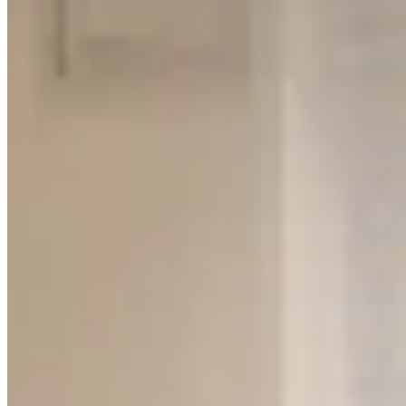
摩頓臺11-31號
1 個出租
🏢
1 個樓盤
蟾宮大廈
銅鑼灣
希慎道2號
1 個出租
🏢
1 個樓盤
希雲大廈