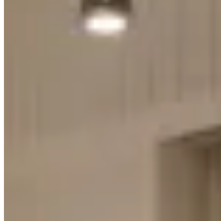
海華大廈
銅鑼灣
百德新街57號
3 個出租
🏢
2 個樓盤
禮智大廈
銅鑼灣
禮頓道52號
2 個出租