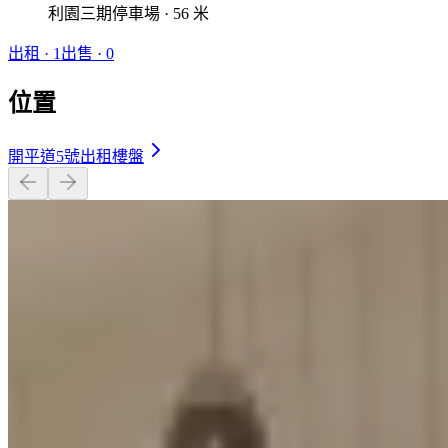
利園三期停車場 · 56 米
出租
·
1
出售
·
0
位置
開平道5號出租樓盤
開放式 · 1 廁 · 220 呎
$16,000
相似屋苑
🏢
3 個樓盤