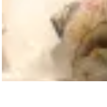
樂聲大廈
銅鑼灣
怡和街19-29號
1 個出租
正在開平道5號尋找居所？
瀏覽所有樓盤