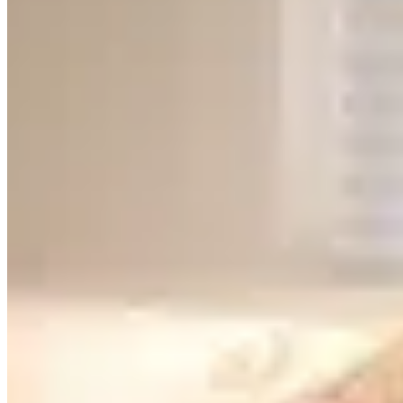
銅鑼灣
禮頓道138號
1 個出租
🏢
1 個樓盤
海宮大廈
銅鑼灣
告士打道268號
1 個出租
🏢
1 個樓盤