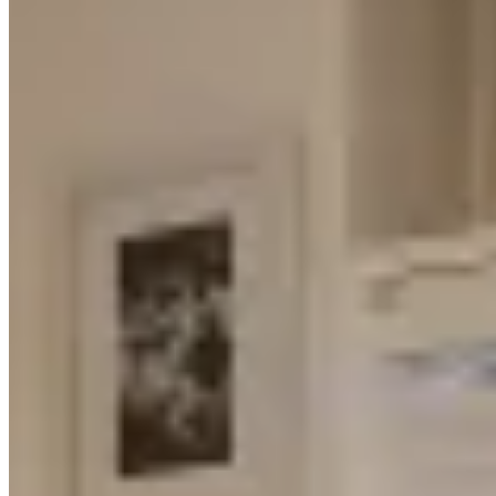
🏢
1 個樓盤
駱克道502號
銅鑼灣
駱克道502號
1 個出租
🏢
1 個樓盤
灣景樓
銅鑼灣