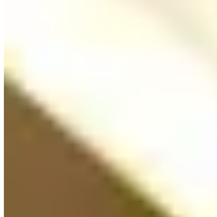
培成路181號
坑口
培成路181號
🏢
運隆路22號
坑口
運隆路22號
正在尋找居所？
瀏覽所有樓盤