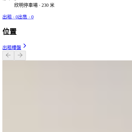
欣明停車場 · 230 米
出租
·
0
出售
·
0
位置
出租樓盤
開放式 · 438 呎
$20,000
相似屋苑
🏢
1 個樓盤