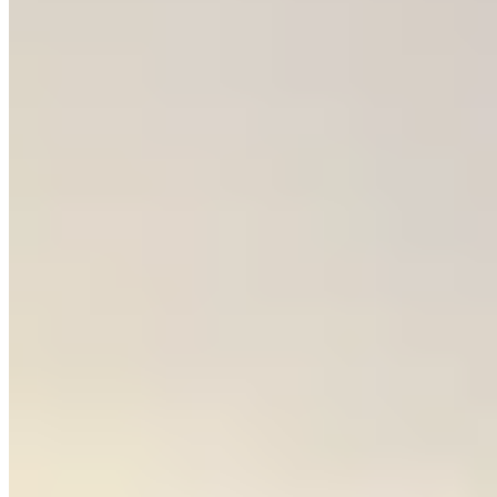
東港城
坑口
重華路8號
1 個出租
🏢
1 個樓盤
裕明苑
坑口
常寧路1號
1 個出租