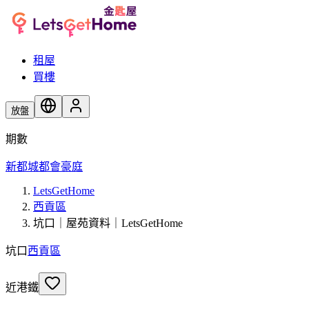
租屋
買樓
放盤
期數
新都城
都會豪庭
LetsGetHome
西貢區
坑口｜屋苑資料｜LetsGetHome
坑口
西貢區
近港鐵