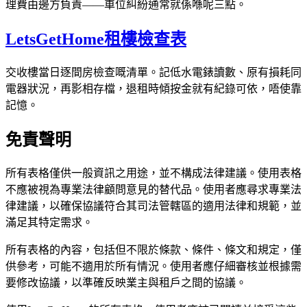
理費由邊方負責——車位糾紛通常就係喺呢三點。
LetsGetHome租樓檢查表
交收樓當日逐間房檢查嘅清單。記低水電錶讀數、原有損耗同
電器狀況，再影相存檔，退租時傾按金就有紀錄可依，唔使靠
記憶。
免責聲明
所有表格僅供一般資訊之用途，並不構成法律建議。使用表格
不應被視為專業法律顧問意見的替代品。使用者應尋求專業法
律建議，以確保協議符合其司法管轄區的適用法律和規範，並
滿足其特定需求。
所有表格的內容，包括但不限於條款、條件、條文和規定，僅
供參考，可能不適用於所有情況。使用者應仔細審核並根據需
要修改協議，以準確反映業主與租戶之間的協議。