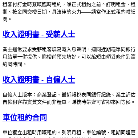
租客付訂金時簽嘅臨時租約，喺正式租約之前。訂明租金、租
期、按金同交樓日期，具法律約束力——請當作正式租約咁細
閱。
收入證明書 - 受薪人士
業主通常要求受薪租客填寫嘅入息聲明，連同近期糧單同銀行
月結單一併提供。睇樓前預先填好，可以縮短由傾妥條件到簽
約嘅時間。
收入證明書 - 自僱人士
自僱人士版本：商業登記、最近報稅表同銀行紀錄。業主評估
自僱租客靠實質文件而非糧單，睇樓時帶齊可省卻來回等候。
車位租約合同
車位獨立出租時用嘅租約。列明月租、車位編號、租期同埋管